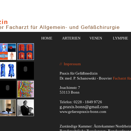
HOME
ARTERIEN
VENEN
LYMPHE
/
/
Impressum
Praxis für Gefäßmedizin
Dr. med. P. Schanowski - Bouvier
Facharzt fü
Joachimstr. 7
53113 Bonn
Telefon: 0228 - 1849 9726
g.praxis.bonn@gmail.com
www.gefaesspraxis-bonn.com
Zuständige Kammer:
Ärztekammer Nordrhei
Berufsrechtliche Regelungen: Berufsordnung