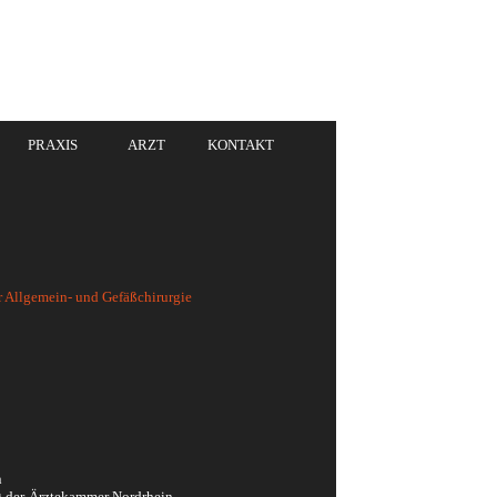
PRAXIS
ARZT
KONTAKT
r Allgemein
- und
Gefäßchirurgie
n
 der
Ärztekammer Nordrhein