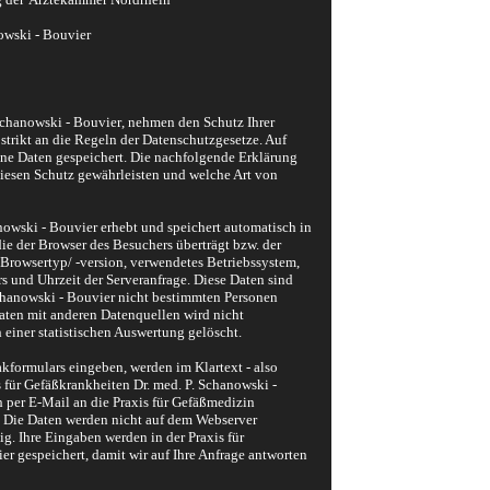
owski - Bouvier
Schanowski - Bouvier
, nehmen den Schutz Ihrer
 strikt an die Regeln der Datenschutzgesetze. Auf
ne Daten gespeichert. Die nachfolgende Erklärung
diesen Schutz gewährleisten und welche Art von
nowski - Bouvier
erhebt und speichert automatisch in
ie der Browser des Besuchers überträgt bzw. der
 Browsertyp/ -version, verwendetes Betriebssystem,
rs und Uhrzeit der Serveranfrage. Diese Daten sind
chanowski - Bouvier
nicht bestimmten Personen
ten mit anderen Datenquellen wird nicht
iner statistischen Auswertung gelöscht.
akformulars eingeben, werden im Klartext - also
s für Gefäßkrankheiten Dr.
med.
P. Schanowski -
per E-Mail an die Praxis für Gefäß
medizin
. Die Daten werden nicht auf dem Webserver
g. Ihre Eingaben werden in der Praxis für
ier
gespeichert, damit wir auf Ihre Anfrage antworten