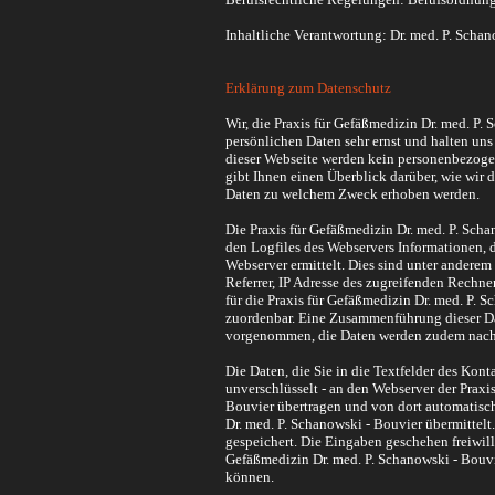
Inhaltliche Verantwortung: Dr. med.
P. Schan
Erklärung zum Datenschutz
Wir, die Praxis für Gefäß
medizin
Dr.
med.
P. 
persönlichen Daten sehr ernst und halten uns
dieser Webseite werden kein personenbezoge
gibt Ihnen einen Überblick darüber, wie wir 
Daten zu welchem Zweck erhoben werden.
Die Praxis für Gefäß
medizin
Dr.
med.
P. Scha
den Logfiles des Webservers Informationen, d
Webserver ermittelt. Dies sind unter anderem
Referrer, IP Adresse des zugreifenden Rechne
für die Praxis für Gefäß
medizin
Dr.
med.
P. S
zuordenbar. Eine Zusammenführung dieser Da
vorgenommen, die Daten werden zudem nach e
Die Daten, die Sie in die Textfelder des Kont
unverschlüsselt - an den Webserver der Praxi
Bouvier
übertragen und von dort automatisch 
Dr.
med.
P. Schanowski - Bouvier
übermittelt
gespeichert. Die Eingaben geschehen freiwilli
Gefäß
medizin
Dr.
med.
P. Schanowski - Bouv
können.